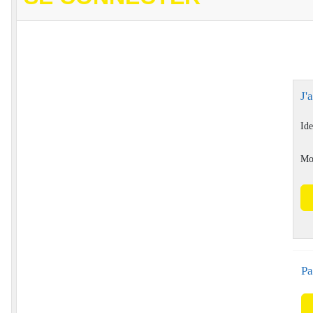
J'
Ide
Mo
Pa