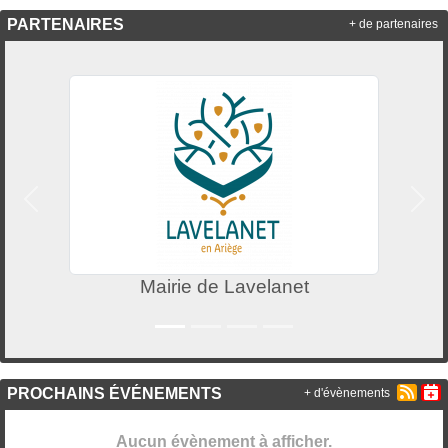
PARTENAIRES
+ de partenaires
Précedent
Suiv
Mairie de Lavelanet
PROCHAINS ÉVÉNEMENTS
+ d'évènements
Aucun évènement à afficher.