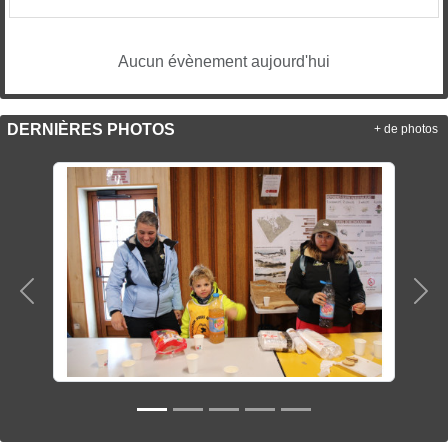
Aucun évènement aujourd'hui
DERNIÈRES PHOTOS
+ de photos
Précedent
Sui